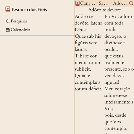
Canticos
Sacros
Adorote
Tesouro dos Fiéis
Adóro te devóte
Adóro te 
Eu Vos adoro 
Pesquisar
devóte, latens 
com toda 
Déitas,
minha 
Calendário
Quae sub his 
devoção, ó 
figúris vere 
divindade 
látitas:
oculta,
Tibi se cor 
que estais 
meum totum 
realmente 
súbiicit,
presente, sob o 
Quia te 
véu dessas 
contémplans 
figuras!
totum déficit.
Meu coração 
submete-se 
inteiramente a 
Vós;
pois, desde 
que Vos 
contemplo, 