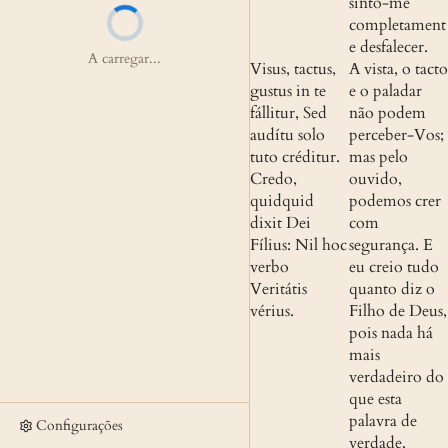
sinto-me 
completament
e desfalecer.
A carregar...
Visus, tactus, 
A vista, o tacto 
gustus in te 
e o paladar 
fállitur, Sed 
não podem 
audítu solo 
perceber-Vos; 
tuto créditur. 
mas pelo 
Credo, 
ouvido, 
quidquid 
podemos crer 
dixit Dei 
com 
Fílius: Nil hoc 
segurança. E 
verbo 
eu creio tudo 
Veritátis 
quanto diz o 
vérius.
Filho de Deus, 
pois nada há 
mais 
verdadeiro do 
que esta 
palavra de 
Configurações
verdade.