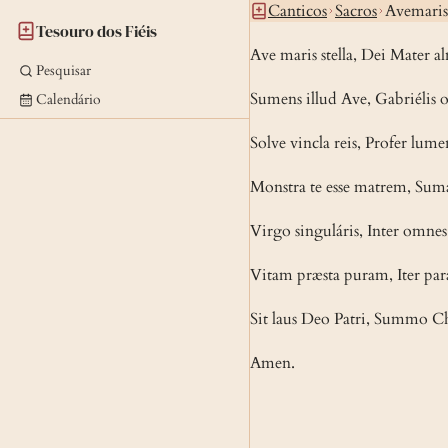
Canticos
Sacros
Avemariss
Tesouro dos Fiéis
Ave maris stella, Dei Mater al
Pesquisar
Sumens illud Ave, Gabriélis
Calendário
Solve vincla reis, Profer lume
Monstra te esse matrem, Sumat
Virgo singuláris, Inter omnes 
Vitam præsta puram, Iter par
Sit laus Deo Patri, Summo Ch
Amen.