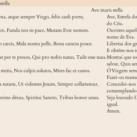
tella
Ave maris stella
ma, atque semper Virgo, felix caeli porta.
Ave, Estrela d
do Céu.
 ore, Funda nos in pace, Mutans Evæ nomen.
Ouvistes aquel
nome de Eva.
n cæcis, Mala nostra pelle, Bona cuncta posce.
Libertai dos gr
E obtém-nos t
 per te preces, Qui pro nobis natus, Tulit esse tuus.
Mostrai que so
salvar, Quis se
mitis, Nos culpis solutos, Mites fac et castos.
Ó Virgem sem i
Fazei-os manso
a tutum, Ut videntes Jesum, Semper collætemur.
Concedei-nos u
contemplando 
risto décus, Spirítui Sancto, Tribus honor unus.
Seja louvado D
igual.
Amen.