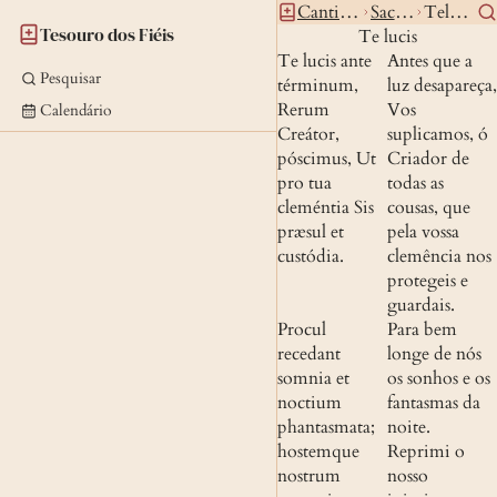
Canticos
Sacros
Telucis
Tesouro dos Fiéis
Te lucis
Te lucis ante 
Antes que a 
Pesquisar
términum, 
luz desapareça, 
Rerum 
Vos 
Calendário
Creátor, 
suplicamos, ó 
póscimus, Ut 
Criador de 
pro tua 
todas as 
cleméntia Sis 
cousas, que 
præsul et 
pela vossa 
custódia.
clemência nos 
protegeis e 
guardais.
Procul 
Para bem 
recedant 
longe de nós 
somnia et 
os sonhos e os 
noctium 
fantasmas da 
phantasmata; 
noite. 
hostemque 
Reprimi o 
nostrum 
nosso 