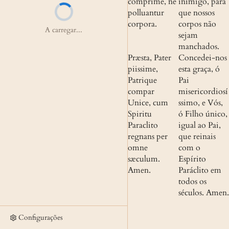
comprime, ne 
inimigo, para 
polluantur 
que nossos 
corpora.
corpos não 
A carregar...
sejam 
manchados.
Præsta, Pater 
Concedei-nos 
piissime, 
esta graça, ó 
Patrique 
Pai 
compar 
misericordiosí
Unice, cum 
ssimo, e Vós, 
Spiritu 
ó Filho único, 
Paraclito 
igual ao Pai, 
regnans per 
que reinais 
omne 
com o 
sæculum. 
Espírito 
Amen.
Paráclito em 
todos os 
séculos. Amen.
Configurações