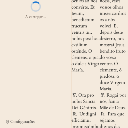
óculos ad nos 
nossa, esses 
convérte. Et 
vossos olhos 
Iesum, 
misericordios
A carregar...
benedíctum 
os a nós 
fructum 
volvei. E, 
ventris tui, 
depois deste 
nobis post hoc 
desterro, nos 
exsílium 
mostrai Jesus, 
osténde. O 
bendito fruto 
clemens, o pia, 
do vosso 
o dulcis Virgo 
ventre. Ó 
María.
clemente, ó 
piedosa, ó 
doce Virgem 
Maria.
 ℣. 
Ora pro 
 ℣. 
Rogai por 
nobis Sancta 
nós, Santa 
Dei Génitrix.
Mãe de Deus.
 ℟. 
 Ut digni 
 ℟. 
 Para que 
efficiámur 
sejamos 
Configurações
promissiónibu
dignos das 