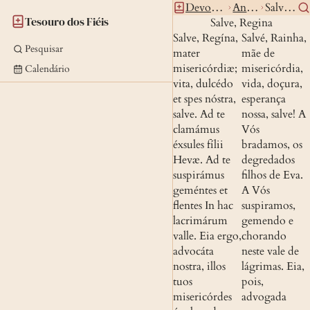
Devocionario
Antifonas
Salveregina
Tesouro dos Fiéis
Salve, Regina
Salve, Regína, 
Salvé, Rainha, 
Pesquisar
mater 
mãe de 
misericórdiæ; 
misericórdia, 
Calendário
vita, dulcédo 
vida, doçura, 
et spes nóstra, 
esperança 
salve. Ad te 
nossa, salve! A 
clamámus 
Vós 
éxsules fílii 
bradamos, os 
Hevæ. Ad te 
degredados 
suspirámus 
filhos de Eva. 
geméntes et 
A Vós 
flentes In hac 
suspiramos, 
lacrimárum 
gemendo e 
valle. Eia ergo, 
chorando 
advocáta 
neste vale de 
nostra, illos 
lágrimas. Eia, 
tuos 
pois, 
misericórdes 
advogada 