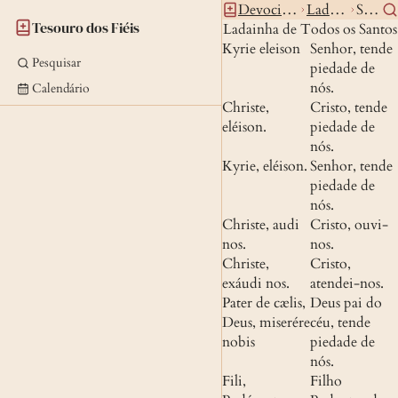
Devocionario
Ladainhas
Santos
Tesouro dos Fiéis
Ladainha de Todos os Santos
Kyrie eleison
Senhor, tende 
Pesquisar
piedade de 
nós.
Calendário
Christe, 
Cristo, tende 
eléison.
piedade de 
nós.
Kyrie, eléison.
Senhor, tende 
piedade de 
nós.
Christe, audi 
Cristo, ouvi-
nos.
nos.
Christe, 
Cristo, 
exáudi nos.
atendei-nos.
Pater de cælis, 
Deus pai do 
Deus, miserére 
céu, tende 
nobis
piedade de 
nós.
Fili, 
Filho 