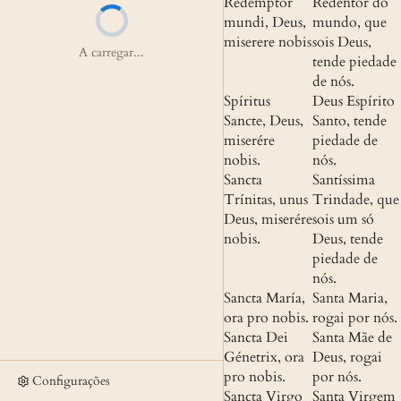
Redémptor 
Redentor do 
mundi, Deus, 
mundo, que 
miserere nobis
sois Deus, 
A carregar...
tende piedade 
de nós.
Spíritus 
Deus Espírito 
Sancte, Deus, 
Santo, tende 
miserére 
piedade de 
nobis.
nós.
Sancta 
Santíssima 
Trínitas, unus 
Trindade, que 
Deus, miserére 
sois um só 
nobis.
Deus, tende 
piedade de 
nós.
Sancta María, 
Santa Maria, 
ora pro nobis.
rogai por nós.
Sancta Dei 
Santa Mãe de 
Génetrix, ora 
Deus, rogai 
pro nobis.
por nós.
Configurações
Sancta Virgo 
Santa Virgem 