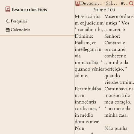
Devocionario
Salterio
#100
Tesouro dos Fiéis
Salmo 100
Misericórdia
Misericórdia e 
Pesquisar
m et judícium 
justiça * Vos 
* cantábo tibi, 
cantarei, ó 
Calendário
Dómine:
Senhor:
Psallam, et 
Cantarei e 
intéllegam in 
procurarei 
via 
conhecer o 
immaculáta, * 
caminho da 
quando vénies 
perfeição, * 
ad me.
quando 
vierdes a mim.
Perambulába
Caminhava na 
m in 
inocência do 
innocéntia 
meu coração, 
cordis mei, * 
* no meio da 
in médio 
minha casa.
domus meæ.
Non 
Não punha 