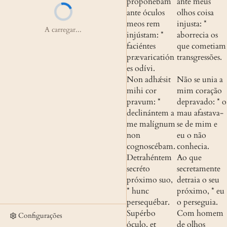
proponébam 
ante meus 
ante óculos 
olhos coisa 
meos rem 
injusta: * 
A carregar...
injústam: * 
aborrecia os 
faciéntes 
que cometiam 
prævaricatión
transgressões.
es odívi.
Non adhǽsit 
Não se unia a 
mihi cor 
mim coração 
pravum: * 
depravado: * o 
declinántem a 
mau afastava-
me malígnum 
se de mim e 
non 
eu o não 
cognoscébam.
conhecia.
Detrahéntem 
Ao que 
secréto 
secretamente 
próximo suo, 
detraia o seu 
* hunc 
próximo, * eu 
persequébar.
o perseguia.
Supérbo 
Com homem 
Configurações
óculo, et 
de olhos 