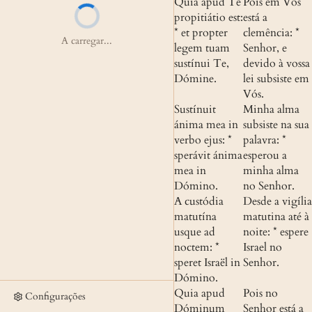
Quia apud Te 
Pois em Vós 
propitiátio est: 
está a 
* et propter 
clemência: * 
A carregar...
legem tuam 
Senhor, e 
sustínui Te, 
devido à vossa 
Dómine.
lei subsiste em 
Vós.
Sustínuit 
Minha alma 
ánima mea in 
subsiste na sua 
verbo ejus: * 
palavra: * 
sperávit ánima 
esperou a 
mea in 
minha alma 
Dómino.
no Senhor.
A custódia 
Desde a vigília 
matutína 
matutina até à 
usque ad 
noite: * espere 
noctem: * 
Israel no 
speret Israël in 
Senhor.
Dómino.
Quia apud 
Pois no 
Configurações
Dóminum 
Senhor está a 