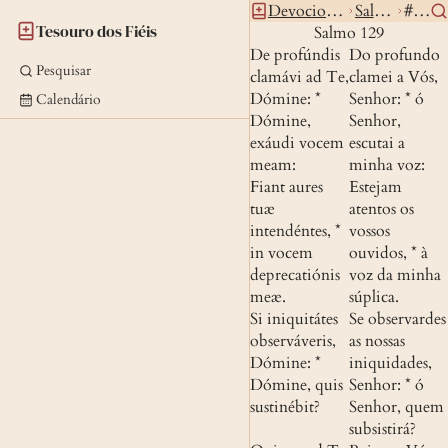
Devocionario
Salterio
#129
Tesouro dos Fiéis
Salmo 129
De profúndis 
Do profundo 
Pesquisar
clamávi ad Te, 
clamei a Vós, 
Dómine: * 
Senhor: * ó 
Calendário
Dómine, 
Senhor, 
exáudi vocem 
escutai a 
meam:
minha voz:
Fiant aures 
Estejam 
tuæ 
atentos os 
intendéntes, * 
vossos 
in vocem 
ouvidos, * à 
deprecatiónis 
voz da minha 
meæ.
súplica.
Si iniquitátes 
Se observardes 
observáveris, 
as nossas 
Dómine: * 
iniquidades, 
Dómine, quis 
Senhor: * ó 
sustinébit?
Senhor, quem 
subsistirá?