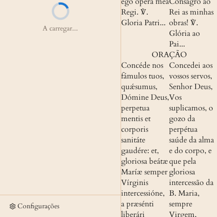
ego ópera mea 
Consagro ao 
Regi.
 ℣. 
Rei as minhas 
Gloria Patri...
obras!
 ℣. 
A carregar...
Glória ao 
Pai...
ORAÇÃO
Concéde nos 
Concedei aos 
fámulos tuos, 
vossos servos, 
quǽsumus, 
Senhor Deus, 
Dómine Deus, 
Vos 
perpetua 
suplicamos, o 
mentis et 
gozo da 
corporis 
perpétua 
sanitáte 
saúde da alma 
gaudére: et, 
e do corpo, e 
gloriosa beátæ 
que pela 
Maríæ semper 
gloriosa 
Vírginis 
intercessão da 
intercessióne, 
B. Maria, 
a præsénti 
sempre 
Configurações
liberári 
Virgem, 