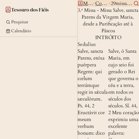
Missal
Comum
29missamaria3
Tesouro dos Fiéis
3.ª Missa - Missa Salve, sancta 
Parens da Virgem Maria, 
Pesquisar
desde a Purificação até à 
Páscoa
Calendário
INTRÓITO
Sedulius
Salve, sancta 
Salve, ó Santa 
Parens, eníxa 
Maria, em 
puérpera 
cujo seio foi 
Regem: qui 
gerado o Rei 
cœlum 
que governa o 
terrámque 
céu e a terra, 
regit in sǽcula 
em todos os 
sæculórum.
séculos dos 
Ps. 44, 2
séculos. 
Sl. 44, 
Eructávit cor 
2
 Meu coração 
meum 
exprimiu uma 
verbum 
excelente 
bonum: dico 
palavra: 