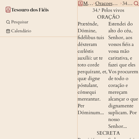
Missal
Oracoesdiversas
34vivos
Tesouro dos Fiéis
34.ª Pelos vivos
ORAÇÃO
Pesquisar
Præténde, 
Estendei do 
Dómine, 
alto do céu, 
Calendário
fidélibus tuis 
Senhor, aos 
déxteram 
vossos fiéis a 
cœléstis 
vossa mão 
auxílii: ut te 
caritativa, e 
toto corde 
fazei que eles 
perquírant, et, 
Vos procurem 
quæ digne 
de todo o 
póstulant, 
coração e 
cónsequi 
mereçam 
mereantur. 
alcançar o que 
Per 
dignamente 
Dóminum...
suplicam. Por 
nosso 
Senhor...
SECRETA