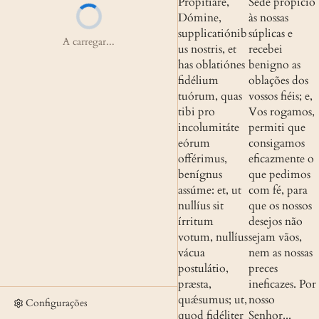
Propitiáre, 
Sede propício 
Dómine, 
às nossas 
supplicatiónib
súplicas e 
A carregar...
us nostris, et 
recebei 
has oblatiónes 
benigno as 
fidélium 
oblações dos 
tuórum, quas 
vossos fiéis; e, 
tibi pro 
Vos rogamos, 
incolumitáte 
permiti que 
eórum 
consigamos 
offérimus, 
eficazmente o 
benígnus 
que pedimos 
assúme: et, ut 
com fé, para 
nullíus sit 
que os nossos 
írritum 
desejos não 
votum, nullíus 
sejam vãos, 
vácua 
nem as nossas 
postulátio, 
preces 
præsta, 
ineficazes. Por 
quǽsumus; ut, 
nosso 
Configurações
quod fidéliter 
Senhor...