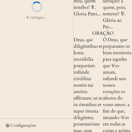
mea, quem 
salvação: a 
timébo?
 ℣. 
quem, pois, 
Gloria Patri...
temerei?
 ℣. 
A carregar...
Glória ao 
Pai...
ORAÇÃO
Deus, qui 
Ó Deus, que 
diligéntibus te 
preparastes os 
bona 
bens invisíveis 
invisibília 
para aqueles 
præparásti: 
que Vos 
infúnde 
amam, 
córdibus 
infundi nos 
nostris tui 
nossos 
amóris 
corações os 
afféctum; ut te 
afectos do 
in ómnibus et 
vosso amor, a 
super ómnia 
fim de que, 
diligéntes, 
amando-Vos 
promissiónes 
em todas as 
Configurações
tuas, quæ 
coisas e acima 