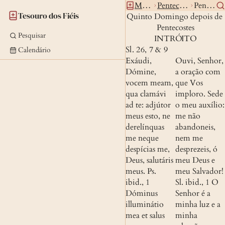
Missal
Pentecostes
Pent5 0
Tesouro dos Fiéis
Quinto Domingo depois de 
Pentecostes
Pesquisar
INTRÓITO
Sl. 26, 7 & 9
Calendário
Exáudi, 
Ouvi, Senhor, 
Dómine, 
a oração com 
vocem meam, 
que Vos 
qua clamávi 
imploro. Sede 
ad te: adjútor 
o meu auxílio: 
meus esto, ne 
me não 
derelínquas 
abandoneis, 
me neque 
nem me 
despícias me, 
desprezeis, ó 
Deus, salutáris 
meu Deus e 
meus.
Ps. 
meu Salvador!
ibid., 1
Sl. ibid., 1
 O 
Dóminus 
Senhor é a 
illuminátio 
minha luz e a 
mea et salus 
minha 