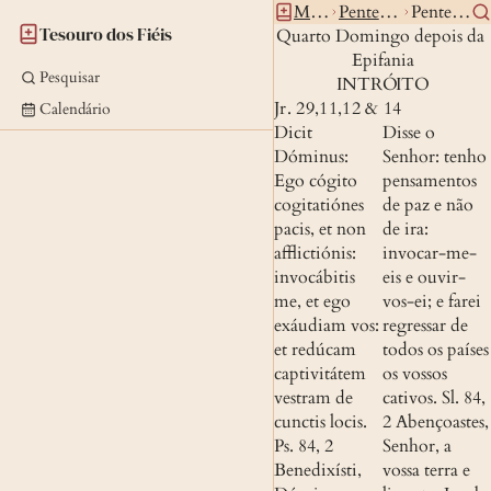
Missal
Pentecostes
Pentepi4 0
Tesouro dos Fiéis
Quarto Domingo depois da 
Epifania
Pesquisar
INTRÓITO
Jr. 29,11,12 & 14
Calendário
Dicit 
Disse o 
Dóminus: 
Senhor: tenho 
Ego cógito 
pensamentos 
cogitatiónes 
de paz e não 
pacis, et non 
de ira: 
afflictiónis: 
invocar-me-
invocábitis 
eis e ouvir-
me, et ego 
vos-ei; e farei 
exáudiam vos: 
regressar de 
et redúcam 
todos os países 
captivitátem 
os vossos 
vestram de 
cativos.
Sl. 84, 
cunctis locis.
2
 Abençoastes, 
Ps. 84, 2
Senhor, a 
Benedixísti, 
vossa terra e 