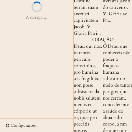
Dómine, 
livrastes Jacob 
terram tuam: 
do cativeiro.
avertísti 
℣. 
Glória ao 
A carregar...
captivitátem 
Pai...
Jacob.
 ℣. 
Gloria Patri...
ORAÇÃO
Deus, qui nos, 
Ó Deus, que 
in tantis 
conheceis não 
perículis 
poder a 
constitútos, 
fraqueza 
pro humána 
humana 
scis fragilitáte 
subsistir no 
non posse 
meio de tantos 
subsístere: da 
perigos, que 
nobis salútem 
nos cercam, 
mentis et 
concedei-nos 
córporis; ut 
a saúde da 
ea, quæ pro 
alma e do 
peccátis 
corpo, a fim 
Configurações
nostris 
de que com 