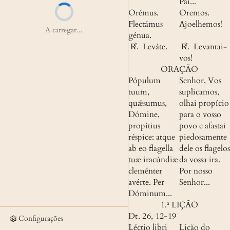
Pai...
Orémus. 
Oremos. 
Flectámus 
Ajoelhemos!
A carregar...
génua.
 ℟. 
 Leváte.
 ℟. 
 Levantai-
vos!
ORAÇÃO
Pópulum 
Senhor, Vos 
tuum, 
suplicamos, 
quǽsumus, 
olhai propício 
Dómine, 
para o vosso 
propítius 
povo e afastai 
réspice: atque 
piedosamente 
ab eo flagella 
dele os flagelos 
tuæ iracúndiæ 
da vossa ira. 
cleménter 
Por nosso 
avérte. Per 
Senhor...
Dóminum...
1.ª LIÇÃO
Dt. 26, 12-19
Configurações
Léctio libri 
Lição do 