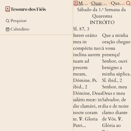
Missal
Quaresma
Quad1 6
Tesouro dos Fiéis
Sábado da 1.ª Semana da 
Quaresma
Pesquisar
INTRÓITO
Sl. 87, 3
Calendário
Intret orátio 
Que a minha 
mea in 
oração chegue 
conspéctu tuo: 
à vossa 
inclína aurem 
presença! 
tuam ad 
Senhor, ouvi 
precem 
benigno a 
meam, 
minha súplica.
Dómine.
Ps. 
Sl. ibid., 2
ibid., 2
Senhor, meu 
Dómine, Deus 
Deus e meu 
salútis meæ: in 
Salvador, de 
die clamávi, et 
dia e de noite 
nocte coram 
clamo diante 
te.
 ℣. 
Gloria 
de Vós.
 ℣. 
Patri...
Glória ao 