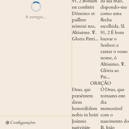
91, 2
 Bonum 
da sua mão, 
est confitéri 
dispondo-me 
Dómino: et 
como uma 
A carregar...
psállere 
flecha 
nómini tuo, 
escolhida.
Sl. 
Altíssime.
 ℣. 
91, 2
 É bom 
Gloria Patri...
louvar o 
Senhor; e 
cantar o vosso 
nome, ó 
Altíssimo.
 ℣. 
Glória ao 
Pai...
ORAÇÃO
Deus, qui 
Ó Deus, que 
præséntem 
tornastes este 
diem 
dia 
honorábilem 
memorável 
nobis in beáti 
com o 
Joánnis 
nascimento do 
Configurações
nativitáte 
B. João 