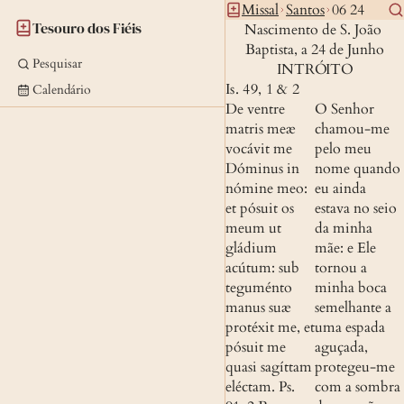
Missal
Santos
06 24
Tesouro dos Fiéis
Nascimento de S. João 
Baptista, a 24 de Junho
Pesquisar
INTRÓITO
Is. 49, 1 & 2
Calendário
De ventre 
O Senhor 
matris meæ 
chamou-me 
vocávit me 
pelo meu 
Dóminus in 
nome quando 
nómine meo: 
eu ainda 
et pósuit os 
estava no seio 
meum ut 
da minha 
gládium 
mãe: e Ele 
acútum: sub 
tornou a 
teguménto 
minha boca 
manus suæ 
semelhante a 
protéxit me, et 
uma espada 
pósuit me 
aguçada, 
quasi sagíttam 
protegeu-me 
eléctam.
Ps. 
com a sombra 