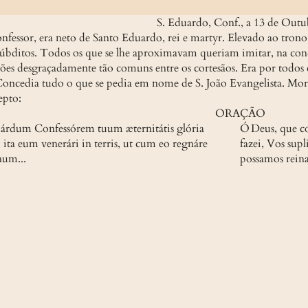
S. Eduardo, Conf., a 13 de Out
ssor, era neto de Santo Eduardo, rei e martyr. Elevado ao trono 
súbditos. Todos os que se lhe aproximavam queriam imitar, na condu
ões desgraçadamente tão comuns entre os cortesãos. Era por todos c
 Concedia tudo o que se pedia em nome de S. João Evangelista. Mo
epto:
ORAÇÃO
rdum Confessórem tuum æternitátis glória 
Ó Deus, que co
ita eum venerári in terris, ut cum eo regnáre 
fazei, Vos sup
num...
possamos reina