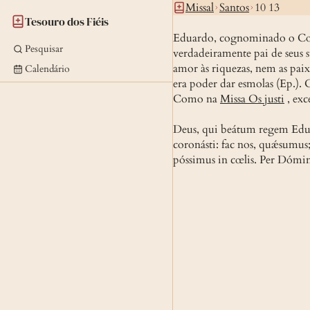
Missal
Santos
10 13
Tesouro dos Fiéis
Eduardo, cognominado o Confe
Pesquisar
verdadeiramente pai de seus 
amor às riquezas, nem as paix
Calendário
era poder dar esmolas (Ep.).
Como na
Missa Os justi
, exc
Deus, qui beátum regem Eduá
coronásti: fac nos, quǽsumus; 
póssimus in cœlis. Per Dómi