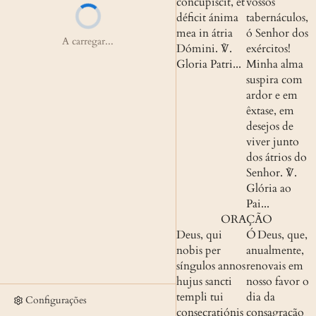
concupíscit, et 
vossos 
déficit ánima 
tabernáculos, 
mea in átria 
ó Senhor dos 
A carregar...
Dómini.
 ℣. 
exércitos! 
Gloria Patri...
Minha alma 
suspira com 
ardor e em 
êxtase, em 
desejos de 
viver junto 
dos átrios do 
Senhor.
 ℣. 
Glória ao 
Pai...
ORAÇÃO
Deus, qui 
Ó Deus, que, 
nobis per 
anualmente, 
síngulos annos 
renovais em 
hujus sancti 
nosso favor o 
templi tui 
dia da 
Configurações
consecratiónis 
consagração 