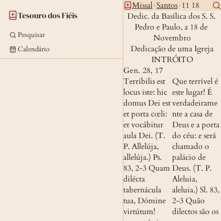
Missal
Santos
11 18
Tesouro dos Fiéis
Dedic. da Basílica dos S. S. 
Pedro e Paulo, a 18 de 
Pesquisar
Novembro
Dedicação de uma Igreja
Calendário
INTRÓITO
Gen. 28, 17
Terríbilis est 
Que terrível é 
locus iste: hic 
este lugar! É 
domus Dei est 
verdadeirame
et porta cœli: 
nte a casa de 
et vocábitur 
Deus e a porta 
aula Dei. (T. 
do céu: e será 
P. Allelúja, 
chamado o 
allelúja.) 
Ps. 
palácio de 
83, 2-3
 Quam 
Deus. (T. P. 
dilécta 
Aleluia, 
tabernácula 
aleluia.)
Sl. 83, 
tua, Dómine 
2-3
 Quão 
virtútum! 
dilectos são os 