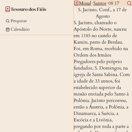
Missal
Santos
08 17
Tesouro dos Fiéis
S. Jacinto, Conf., a 17 de 
Agosto
Pesquisar
S. Jacinto, chamado o 
Apóstolo do Norte, nasceu 
Calendário
em 1185 no castelo de 
Kamin, perto de Breslau. 
Foi, em Roma, recebido na 
Ordem dos Irmãos 
Pregadores pelo próprio 
fundador, S. Domingos, na 
igreja de Santa Sabina. Com 
a idade de 33 annos, foi 
estabelecido superior da 
missão enviada pelo Santo à 
Polónia. Jacinto percorreu, 
então a Áustria, a Polónia, a 
Dinamarca, a Suécia, a 
Escócia e a Livônia, 
pregando por toda a parte a 