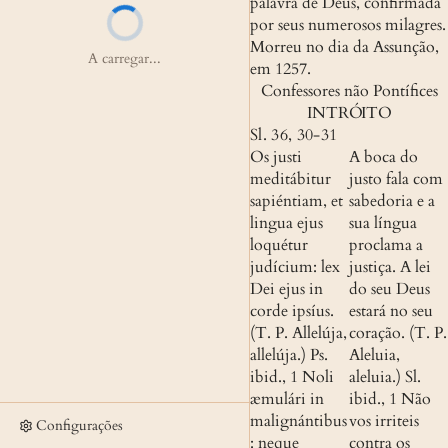
palavra de Deus, confirmada 
por seus numerosos milagres. 
Morreu no dia da Assunção, 
A carregar...
em 1257.
Confessores não Pontífices
INTRÓITO
Sl. 36, 30-31
Os justi 
A boca do 
meditábitur 
justo fala com 
sapiéntiam, et 
sabedoria e a 
lingua ejus 
sua língua 
loquétur 
proclama a 
judícium: lex 
justiça. A lei 
Dei ejus in 
do seu Deus 
corde ipsíus. 
estará no seu 
(T. P. Allelúja, 
coração. (T. P. 
allelúja.)
Ps. 
Aleluia, 
ibid., 1
 Noli 
aleluia.)
Sl. 
æmulári in 
ibid., 1
 Não 
malignántibus
vos irriteis 
Configurações
: neque 
contra os 